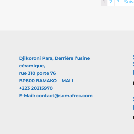
1
2
3
Suiv
Djikoroni Para, Derrière l’usine
céramique,
rue 310 porte 76
BP800 BAMAKO – MALI
+223 20215970
E-Mail: contact@somafrec.com